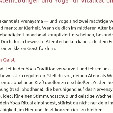
 Atemübungen und Yoga für Vitalität u
annt als Pranayama — und Yoga sind zwei mächtige V
d mentaler Klarheit. Wenn du dich im mittleren Alter b
Lebendigkeit manchmal kompliziert erscheinen, besonde
st. Doch durch bewusste Atemtechniken kannst du dein E
 einen klaren Geist fördern.
 Geist
d tief in der Yoga-Tradition verwurzelt und lehren uns
bewusst zu regulieren. Stell dir vor, deinen Atem als W
h emotional neue Kraftquellen zu erschließen. Zu den b
ung (Nadi Shodhana), die beruhigend auf das Nervensy
, ideal für einen Stimmungsschub und geistige Wachhei
 dein Yoga-Ritual einbindest, stärkst du nicht nur dein
ähigkeit, im Hier und Jetzt konzentriert zu bleiben.