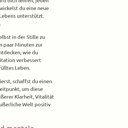
ird dich lehren, jeden
ickelst du eine neue
Lebens unterstützt.
.
lbst in der Stille zu
in paar Minuten zur
ntdecken, wie du
tation verbessert
ülltes Leben.
erst, schaffst du einen
Zeitpunkt, um diese
erer Klarheit, Vitalität
äußerliche Welt positiv