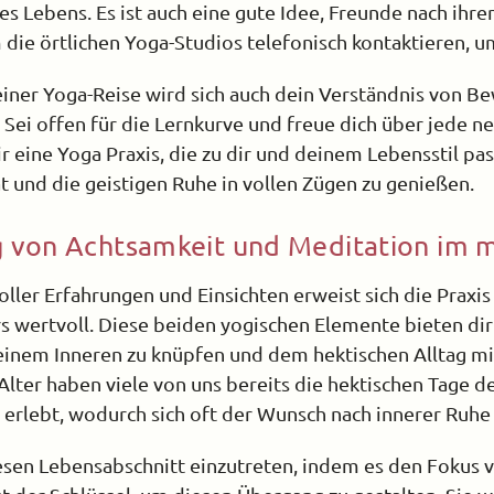
des Lebens. Es ist auch eine gute Idee, Freunde nach ihr
die örtlichen Yoga-Studios telefonisch kontaktieren, um
einer Yoga-Reise wird sich auch dein Verständnis von 
Sei offen für die Lernkurve und freue dich über jede ne
r eine Yoga Praxis, die zu dir und deinem Lebensstil pass
ät und die geistigen Ruhe in vollen Zügen zu genießen.
 von Achtsamkeit und Meditation im m
ller Erfahrungen und Einsichten erweist sich die Praxi
s wertvoll. Diese beiden yogischen Elemente bieten dir
einem Inneren zu knüpfen und dem hektischen Alltag mit
lter haben viele von uns bereits die hektischen Tage d
 erlebt, wodurch sich oft der Wunsch nach innerer Ruhe 
iesen Lebensabschnitt einzutreten, indem es den Fokus