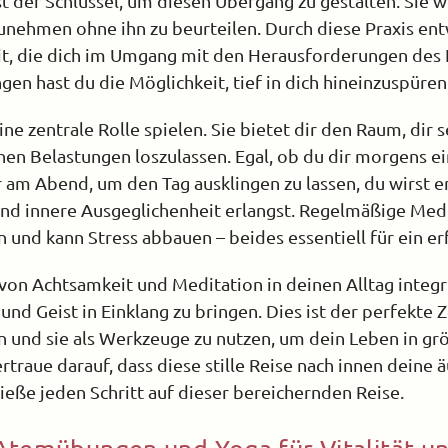
st der Schlüssel, um diesen Übergang zu gestalten. Sie w
hmen ohne ihn zu beurteilen. Durch diese Praxis entw
it, die dich im Umgang mit den Herausforderungen des 
n hast du die Möglichkeit, tief in dich hineinzuspüren
e zentrale Rolle spielen. Sie bietet dir den Raum, dir se
hen Belastungen loszulassen. Egal, ob du dir morgens e
am Abend, um den Tag ausklingen zu lassen, du wirst e
nd innere Ausgeglichenheit erlangst. Regelmäßige Medi
und kann Stress abbauen – beides essentiell für ein erf
on Achtsamkeit und Meditation in deinen Alltag integri
nd Geist in Einklang zu bringen. Dies ist der perfekte 
n und sie als Werkzeuge zu nutzen, um dein Leben in größ
rtraue darauf, dass diese stille Reise nach innen deine 
ieße jeden Schritt auf dieser bereichernden Reise.