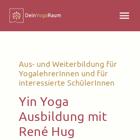
Zum
Inhalt
Tog
springen
Nav
Yogakurse
Yogaraum
Aus- und Weiterbildung für
YogalehrerInnen und für
interessierte SchülerInnen
Yin Somatic Ausbildung
Yin Yoga
Stimmgabel Ausbildung
Ausbildung mit
Über uns
René Hug