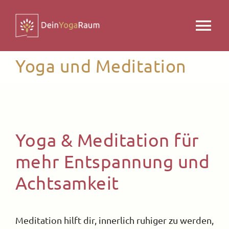
Zum
Inhalt
Tog
springen
Nav
Yoga und Meditation
Yogakurse
Yogaraum
Yin Somatic Ausbildung
Yoga & Meditation für
mehr Entspannung und
Stimmgabel Ausbildung
Achtsamkeit
Über uns
Meditation hilft dir, innerlich ruhiger zu werden,